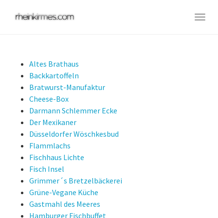
Skip
to
Togg
main
navig
content
Altes Brathaus
Backkartoffeln
Bratwurst-Manufaktur
Cheese-Box
Darmann Schlemmer Ecke
Der Mexikaner
Düsseldorfer Wöschkesbud
Flammlachs
Fischhaus Lichte
Fisch Insel
Grimmer´s Bretzelbäckerei
Grüne-Vegane Küche
Gastmahl des Meeres
Hamburger Fischbuffet