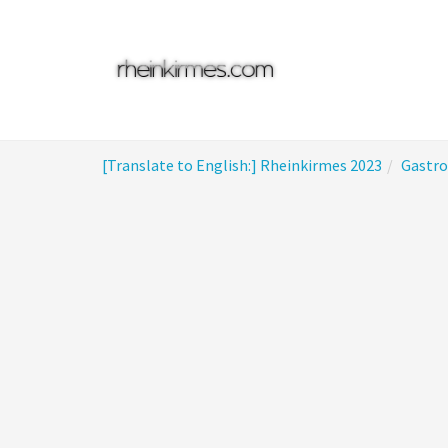
Skip
to
main
content
You
[Translate to English:] Rheinkirmes 2023
Gastr
are
here: