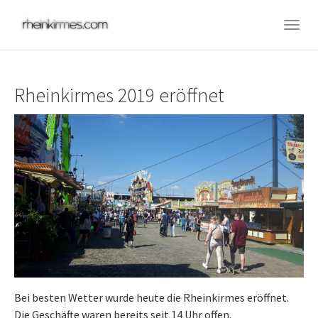
Skip
to
Togg
main
navig
content
Rheinkirmes 2019 eröffnet
Bei besten Wetter wurde heute die Rheinkirmes eröffnet.
Die Geschäfte waren bereits seit 14 Uhr offen.