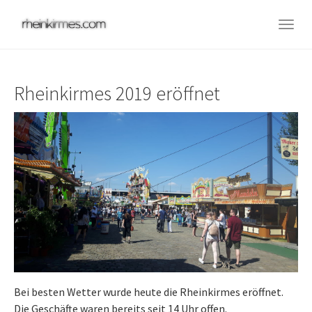
Skip
to
Togg
main
navig
content
Rheinkirmes 2019 eröffnet
Bei besten Wetter wurde heute die Rheinkirmes eröffnet.
Die Geschäfte waren bereits seit 14 Uhr offen.