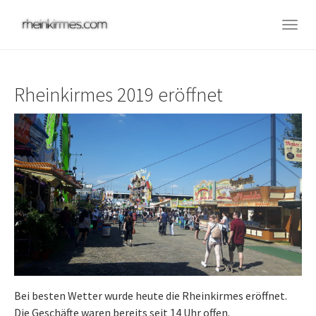
Skip
to
Togg
main
navig
content
Rheinkirmes 2019 eröffnet
Bei besten Wetter wurde heute die Rheinkirmes eröffnet.
Die Geschäfte waren bereits seit 14 Uhr offen.