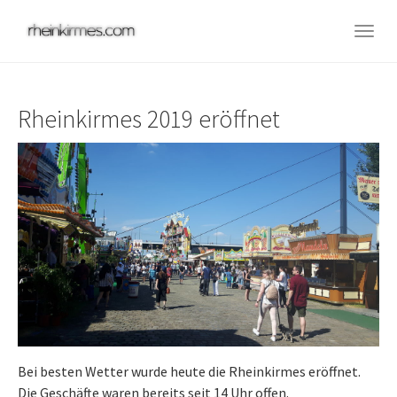
Skip
to
Togg
main
navig
content
Rheinkirmes 2019 eröffnet
Bei besten Wetter wurde heute die Rheinkirmes eröffnet.
Die Geschäfte waren bereits seit 14 Uhr offen.