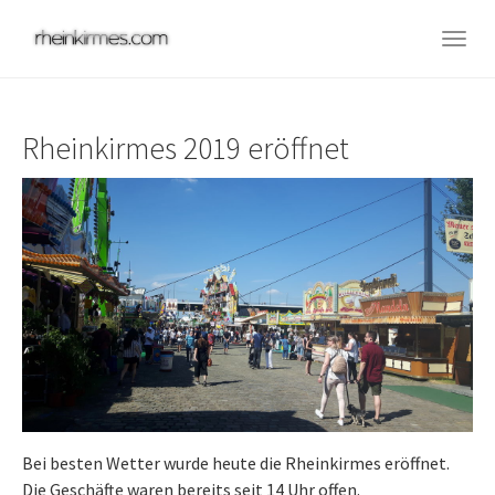
Skip
to
Togg
main
navig
content
Rheinkirmes 2019 eröffnet
Bei besten Wetter wurde heute die Rheinkirmes eröffnet.
Die Geschäfte waren bereits seit 14 Uhr offen.