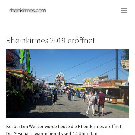
Skip
to
Togg
main
navig
content
Rheinkirmes 2019 eröffnet
Bei besten Wetter wurde heute die Rheinkirmes eröffnet.
Die Geschäfte waren bereits seit 14 Uhr offen.