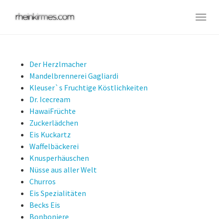
Skip
to
Togg
main
navig
content
Der Herzlmacher
Mandelbrennerei Gagliardi
Kleuser`s Fruchtige Köstlichkeiten
Dr. Icecream
HawaiFrüchte
Zuckerlädchen
Eis Kuckartz
Waffelbäckerei
Knusperhäuschen
Nüsse aus aller Welt
Churros
Eis Spezialitäten
Becks Eis
Bonboniere