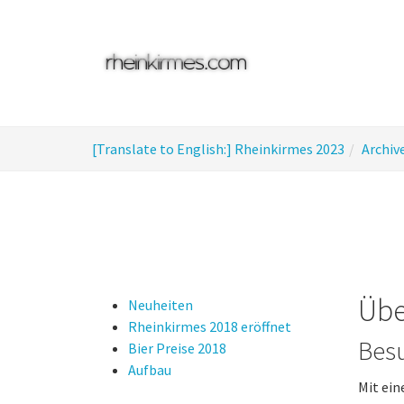
Skip
to
main
content
You
[Translate to English:] Rheinkirmes 2023
Archiv
are
here:
Übe
Neuheiten
Rheinkirmes 2018 eröffnet
Bes
Bier Preise 2018
Aufbau
Mit ein