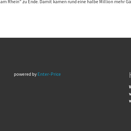
am Rhein" zu Ende. Damit kamen rund eine halbe Million mehr Gäst
powered by
Enter-Price
W