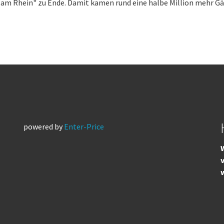
am Rhein" zu Ende. Damit kamen rund eine halbe Million mehr Gäst
powered by
Enter-Price
W