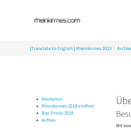
Skip
to
main
content
You
[Translate to English:] Rheinkirmes 2023
Archiv
are
here:
Übe
Neuheiten
Rheinkirmes 2018 eröffnet
Bes
Bier Preise 2018
Aufbau
Mit ein