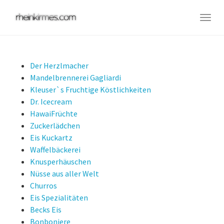
Skip
to
Togg
main
navig
content
Der Herzlmacher
Mandelbrennerei Gagliardi
Kleuser`s Fruchtige Köstlichkeiten
Dr. Icecream
HawaiFrüchte
Zuckerlädchen
Eis Kuckartz
Waffelbäckerei
Knusperhäuschen
Nüsse aus aller Welt
Churros
Eis Spezialitäten
Becks Eis
Bonboniere