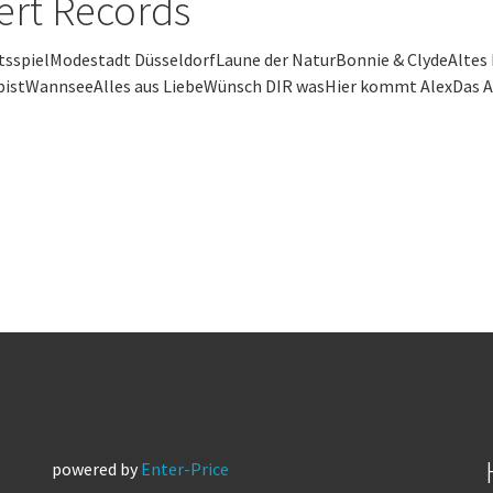
ert Records
tsspielModestadt DüsseldorfLaune der NaturBonnie & ClydeAltes 
bistWannseeAlles aus LiebeWünsch DIR wasHier kommt AlexDas Al
powered by
Enter-Price