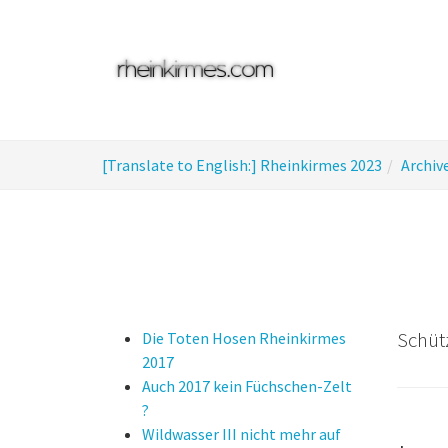
Skip
to
main
content
You
[Translate to English:] Rheinkirmes 2023
Archiv
are
here:
Schütz
Die Toten Hosen Rheinkirmes
2017
Auch 2017 kein Füchschen-Zelt
?
Wildwasser III nicht mehr auf