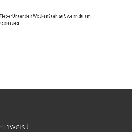
FieberUnter den WolkenSteh auf, wenn du am
tbierlied
Hinweis !