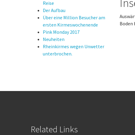
Ins
Reise
Der Aufbau
Auswär
Über eine Million Besucher am
Boden 
ersten Kirmeswochenende
Pink Monday 2017
Neuheiten
Rheinkirmes wegen Unwetter
unterbrochen.
Related Links