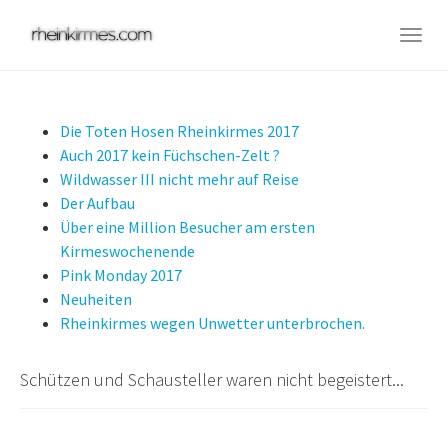
Skip
to
Togg
main
navig
content
Die Toten Hosen Rheinkirmes 2017
Auch 2017 kein Füchschen-Zelt ?
Wildwasser III nicht mehr auf Reise
Der Aufbau
Über eine Million Besucher am ersten
Kirmeswochenende
Pink Monday 2017
Neuheiten
Rheinkirmes wegen Unwetter unterbrochen.
Schützen und Schausteller waren nicht begeistert...