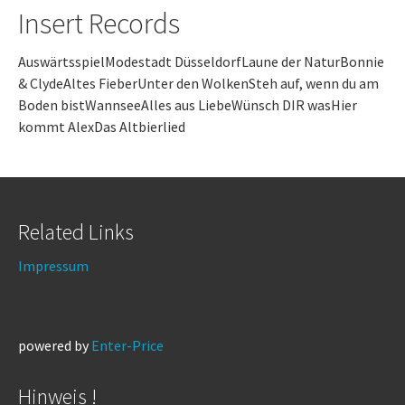
Insert Records
AuswärtsspielModestadt DüsseldorfLaune der NaturBonnie
& ClydeAltes FieberUnter den WolkenSteh auf, wenn du am
Boden bistWannseeAlles aus LiebeWünsch DIR wasHier
kommt AlexDas Altbierlied
Related Links
Impressum
powered by
Enter-Price
Hinweis !