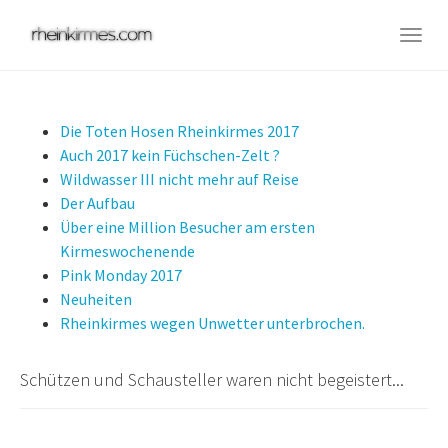
Skip
to
Togg
main
navig
content
Die Toten Hosen Rheinkirmes 2017
Auch 2017 kein Füchschen-Zelt ?
Wildwasser III nicht mehr auf Reise
Der Aufbau
Über eine Million Besucher am ersten
Kirmeswochenende
Pink Monday 2017
Neuheiten
Rheinkirmes wegen Unwetter unterbrochen.
Schützen und Schausteller waren nicht begeistert...