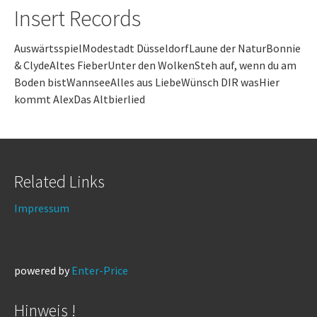
Insert Records
AuswärtsspielModestadt DüsseldorfLaune der NaturBonnie
& ClydeAltes FieberUnter den WolkenSteh auf, wenn du am
Boden bistWannseeAlles aus LiebeWünsch DIR wasHier
kommt AlexDas Altbierlied
Related Links
Impressum
powered by
Enter-Price
Hinweis !