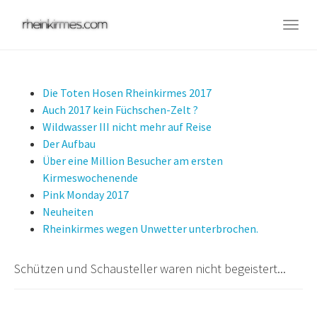
Skip
to
Togg
main
navig
content
Die Toten Hosen Rheinkirmes 2017
Auch 2017 kein Füchschen-Zelt ?
Wildwasser III nicht mehr auf Reise
Der Aufbau
Über eine Million Besucher am ersten
Kirmeswochenende
Pink Monday 2017
Neuheiten
Rheinkirmes wegen Unwetter unterbrochen.
Schützen und Schausteller waren nicht begeistert...