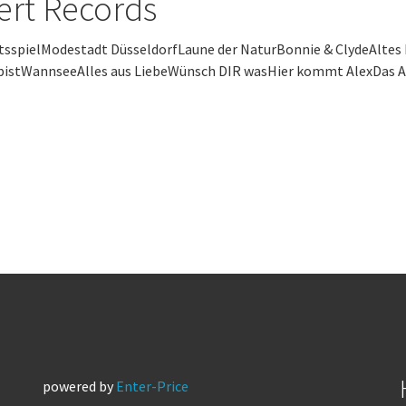
ert Records
tsspielModestadt DüsseldorfLaune der NaturBonnie & ClydeAltes 
bistWannseeAlles aus LiebeWünsch DIR wasHier kommt AlexDas Al
powered by
Enter-Price