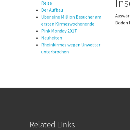
Ins
Reise
Der Aufbau
Auswär
Über eine Million Besucher am
Boden 
ersten Kirmeswochenende
Pink Monday 2017
Neuheiten
Rheinkirmes wegen Unwetter
unterbrochen.
Related Links