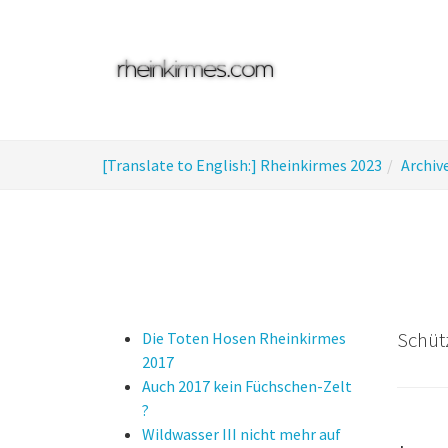
Skip
to
main
content
You
[Translate to English:] Rheinkirmes 2023
Archiv
are
here:
Schütz
Die Toten Hosen Rheinkirmes
2017
Auch 2017 kein Füchschen-Zelt
?
Wildwasser III nicht mehr auf