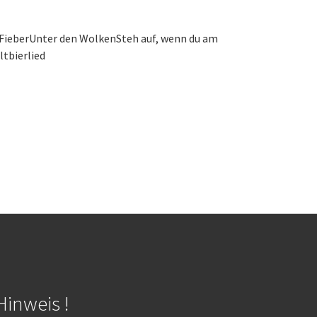
FieberUnter den WolkenSteh auf, wenn du am
tbierlied
Hinweis !