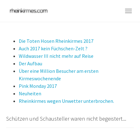
Skip
to
Togg
main
navig
content
Die Toten Hosen Rheinkirmes 2017
Auch 2017 kein Füchschen-Zelt ?
Wildwasser III nicht mehr auf Reise
Der Aufbau
Über eine Million Besucher am ersten
Kirmeswochenende
Pink Monday 2017
Neuheiten
Rheinkirmes wegen Unwetter unterbrochen.
Schützen und Schausteller waren nicht begeistert...