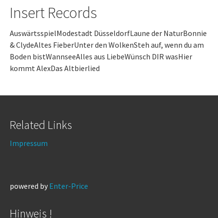
Insert Records
AuswärtsspielModestadt DüsseldorfLaune der NaturBonnie
& ClydeAltes FieberUnter den WolkenSteh auf, wenn du am
Boden bistWannseeAlles aus LiebeWünsch DIR wasHier
kommt AlexDas Altbierlied
Related Links
Impressum
powered by
Enter-Price
Hinweis !