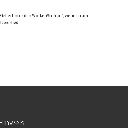
FieberUnter den WolkenSteh auf, wenn du am
tbierlied
Hinweis !