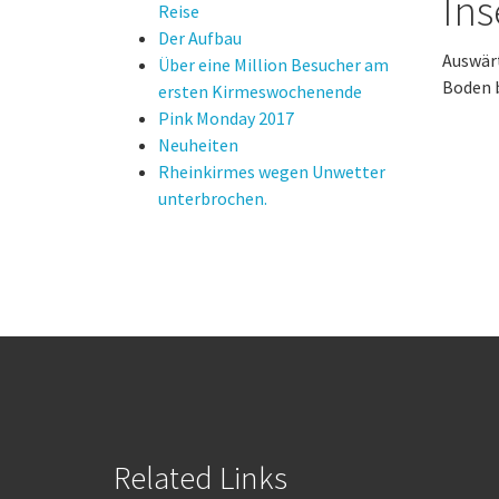
Ins
Reise
Der Aufbau
Auswär
Über eine Million Besucher am
Boden 
ersten Kirmeswochenende
Pink Monday 2017
Neuheiten
Rheinkirmes wegen Unwetter
unterbrochen.
Related Links