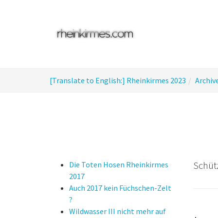
Skip
to
main
content
You
[Translate to English:] Rheinkirmes 2023
Archiv
are
here:
Schütz
Die Toten Hosen Rheinkirmes
2017
Auch 2017 kein Füchschen-Zelt
?
Wildwasser III nicht mehr auf