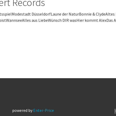
ert Records
tsspielModestadt DüsseldorfLaune der NaturBonnie & ClydeAltes 
bistWannseeAlles aus LiebeWünsch DIR wasHier kommt AlexDas Al
powered by
Enter-Price