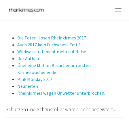
Skip
to
Togg
main
navig
content
Die Toten Hosen Rheinkirmes 2017
Auch 2017 kein Füchschen-Zelt ?
Wildwasser III nicht mehr auf Reise
Der Aufbau
Über eine Million Besucher am ersten
Kirmeswochenende
Pink Monday 2017
Neuheiten
Rheinkirmes wegen Unwetter unterbrochen.
Schützen und Schausteller waren nicht begeistert...