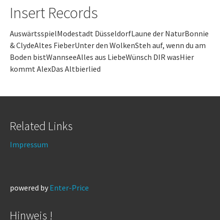
Insert Records
AuswärtsspielModestadt DüsseldorfLaune der NaturBonnie
& ClydeAltes FieberUnter den WolkenSteh auf, wenn du am
Boden bistWannseeAlles aus LiebeWünsch DIR wasHier
kommt AlexDas Altbierlied
Related Links
Impressum
powered by
Enter-Price
Hinweis !