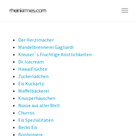
Skip
to
Togg
main
navig
content
Der Herzlmacher
Mandelbrennerei Gagliardi
Kleuser`s Fruchtige Köstlichkeiten
Dr. Icecream
HawaiFrüchte
Zuckerlädchen
Eis Kuckartz
Waffelbäckerei
Knusperhäuschen
Nüsse aus aller Welt
Churros
Eis Spezialitäten
Becks Eis
Bonboniere