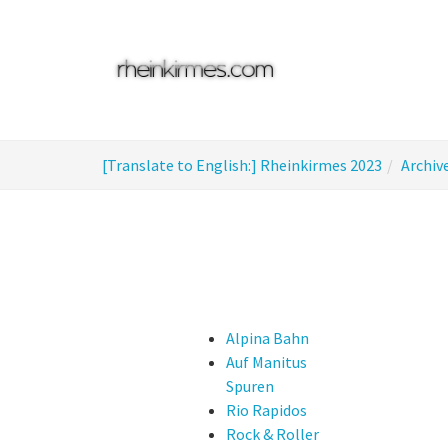
Skip
to
main
content
You
[Translate to English:] Rheinkirmes 2023
Archiv
are
here:
Alpina Bahn
Auf Manitus
Spuren
Rio Rapidos
Rock & Roller