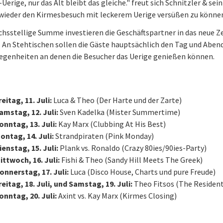
Uerige, nur das Alt bleibt das gleiche." freut sich Schnitzler & s
wieder den Kirmesbesuch mit leckerem Uerige versüßen zu könne
chsstellige Summe investieren die Geschäftspartner in das neue 
 An Stehtischen sollen die Gäste hauptsächlich den Tag und Abend
egenheiten an denen die Besucher das Uerige genießen können.
reitag, 11. Juli:
Luca & Theo (Der Harte und der Zarte)
amstag, 12. Juli:
Sven Kadelka (Mister Summertime)
onntag, 13. Juli:
Kay Marx (Clubbing At His Best)
ontag, 14. Juli:
Strandpiraten (Pink Monday)
ienstag, 15. Juli:
Plank vs. Ronaldo (Crazy 80ies/90ies-Party)
ittwoch, 16. Juli:
Fishi & Theo (Sandy Hill Meets The Greek)
onnerstag, 17. Juli:
Luca (Disco House, Charts und pure Freude)
reitag, 18. Juli, und Samstag, 19. Juli:
Theo Fitsos (The Resident
onntag, 20. Juli:
Axint vs. Kay Marx (Kirmes Closing)