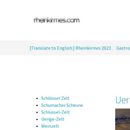
Skip
to
main
content
You
[Translate to English:] Rheinkirmes 2023
Gastr
are
here:
Uer
Schlösser Zelt
Schumacher Scheune
Schlüssel-Zelt
Uerige-Zelt
Weinzelt