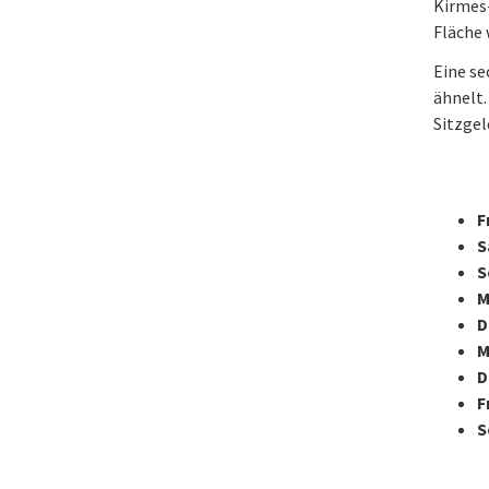
Kirmes-
Fläche 
Eine se
ähnelt.
Sitzgel
F
S
S
M
D
M
D
F
S