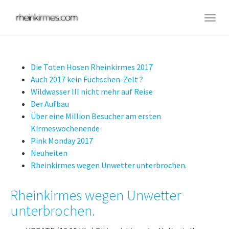
Skip
to
Togg
main
navig
content
Die Toten Hosen Rheinkirmes 2017
Auch 2017 kein Füchschen-Zelt ?
Wildwasser III nicht mehr auf Reise
Der Aufbau
Über eine Million Besucher am ersten
Kirmeswochenende
Pink Monday 2017
Neuheiten
Rheinkirmes wegen Unwetter unterbrochen.
Rheinkirmes wegen Unwetter
unterbrochen.