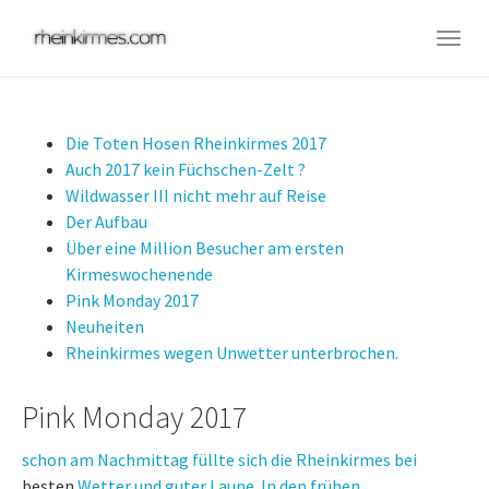
Skip
to
Togg
main
navig
content
Die Toten Hosen Rheinkirmes 2017
Auch 2017 kein Füchschen-Zelt ?
Wildwasser III nicht mehr auf Reise
Der Aufbau
Über eine Million Besucher am ersten
Kirmeswochenende
Pink Monday 2017
Neuheiten
Rheinkirmes wegen Unwetter unterbrochen.
Pink Monday 2017
schon am Nachmittag füllte sich die Rheinkirmes bei
besten
Wetter und guter Laune. In den frühen