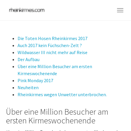
Skip
to
Togg
main
navig
content
Die Toten Hosen Rheinkirmes 2017
Auch 2017 kein Füchschen-Zelt ?
Wildwasser III nicht mehr auf Reise
Der Aufbau
Über eine Million Besucher am ersten
Kirmeswochenende
Pink Monday 2017
Neuheiten
Rheinkirmes wegen Unwetter unterbrochen.
Über eine Million Besucher am
ersten Kirmeswochenende