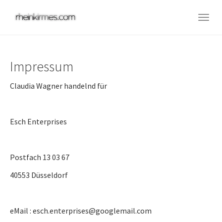
Skip
to
Togg
main
navig
content
Impressum
Claudia Wagner handelnd für
Esch Enterprises
Postfach 13 03 67
40553 Düsseldorf
eMail : esch.enterprises@googlemail.com