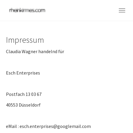
Skip
to
Togg
main
navig
content
Impressum
Claudia Wagner handelnd für
Esch Enterprises
Postfach 13 03 67
40553 Düsseldorf
eMail : esch.enterprises@googlemail.com