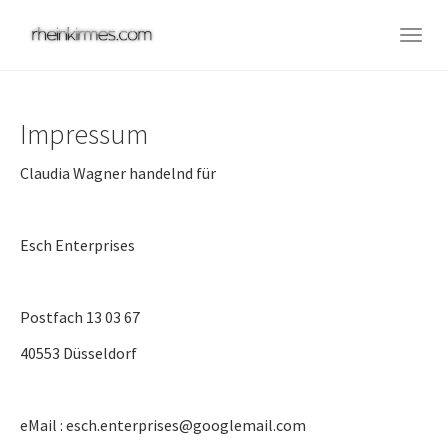
Skip
to
Togg
main
navig
content
Impressum
Claudia Wagner handelnd für
Esch Enterprises
Postfach 13 03 67
40553 Düsseldorf
eMail : esch.enterprises@googlemail.com