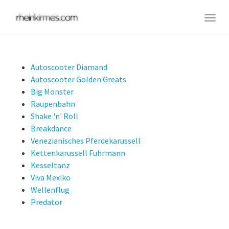
Skip
to
Togg
main
navig
content
Autoscooter Diamand
Autoscooter Golden Greats
Big Monster
Raupenbahn
Shake 'n' Roll
Breakdance
Venezianisches Pferdekarussell
Kettenkarussell Fuhrmann
Kesseltanz
Viva Mexiko
Wellenflug
Predator