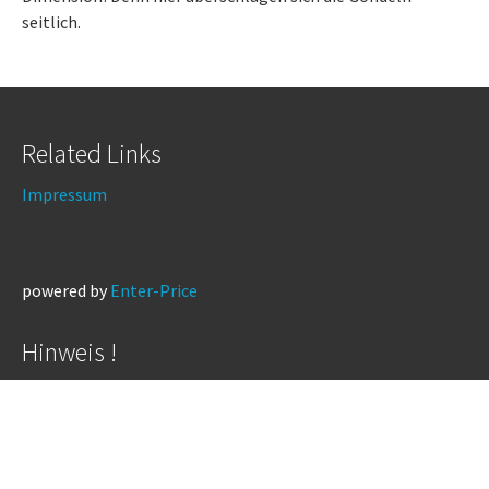
seitlich.
Related Links
Impressum
powered by
Enter-Price
Hinweis !
Wir weisen darauf hin, daß diese Webseite nicht vom St.
Sebastianus Schützenverein betrieben wird.