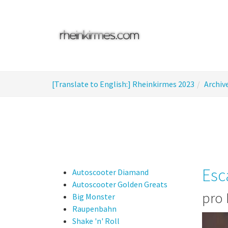
Skip
to
main
content
You
[Translate to English:] Rheinkirmes 2023
Archiv
are
here:
Esc
Autoscooter Diamand
Autoscooter Golden Greats
pro 
Big Monster
Raupenbahn
Shake 'n' Roll