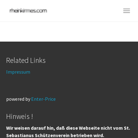
Skip
to
Togg
main
navig
content
Related Links
Impressum
powered by
Enter-Price
Hinweis !
Wir weisen darauf hin, daß diese Webseite nicht vom St.
Sebastianus Schützenverein betrieben wird.