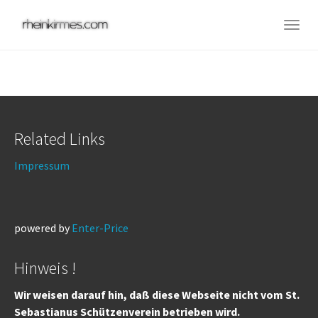
Skip
to
Togg
main
navig
content
Related Links
Impressum
powered by
Enter-Price
Hinweis !
Wir weisen darauf hin, daß diese Webseite nicht vom St.
Sebastianus Schützenverein betrieben wird.