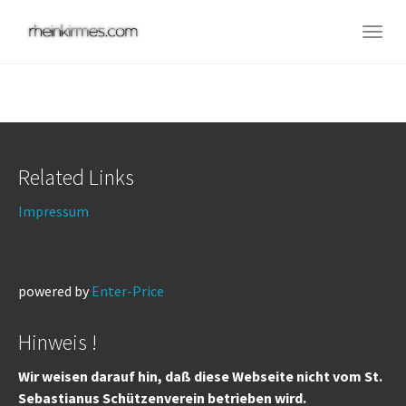
Skip
to
Togg
main
navig
content
Related Links
Impressum
powered by
Enter-Price
Hinweis !
Wir weisen darauf hin, daß diese Webseite nicht vom St.
Sebastianus Schützenverein betrieben wird.