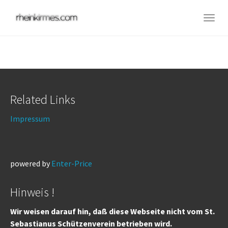
Skip
to
Togg
main
navig
content
Related Links
Impressum
powered by
Enter-Price
Hinweis !
Wir weisen darauf hin, daß diese Webseite nicht vom St.
Sebastianus Schützenverein betrieben wird.