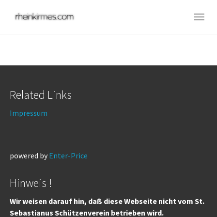
Skip
to
Togg
main
navig
content
Related Links
Impressum
powered by
Enter-Price
Hinweis !
Wir weisen darauf hin, daß diese Webseite nicht vom St.
Sebastianus Schützenverein betrieben wird.