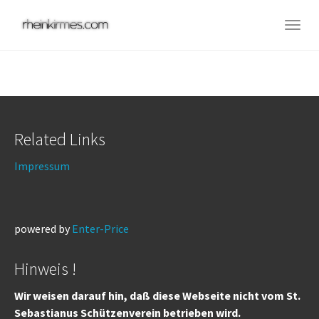
Skip
to
Togg
main
navig
content
Related Links
Impressum
powered by
Enter-Price
Hinweis !
Wir weisen darauf hin, daß diese Webseite nicht vom St.
Sebastianus Schützenverein betrieben wird.