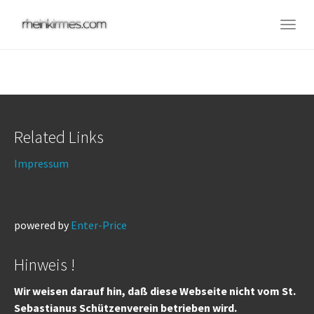
Skip
to
Togg
main
navig
content
Related Links
Impressum
powered by
Enter-Price
Hinweis !
Wir weisen darauf hin, daß diese Webseite nicht vom St.
Sebastianus Schützenverein betrieben wird.