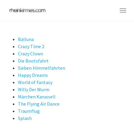
Skip
to
Togg
main
navig
content
Balluna
Crazy Time 2
Crazy Clown
Die Bootsfahrt
Sieben Himmelfahrten
Happy Dreams
World of Fantasy
Willy Der Wurm
Märchen Karussell
The Flying Air Dance
Traumflug
Splash