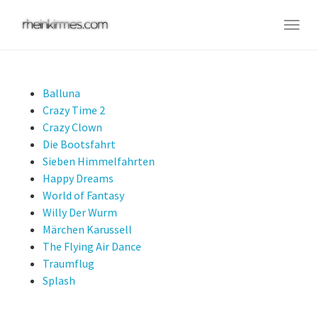
Skip
to
Togg
main
navig
content
Balluna
Crazy Time 2
Crazy Clown
Die Bootsfahrt
Sieben Himmelfahrten
Happy Dreams
World of Fantasy
Willy Der Wurm
Märchen Karussell
The Flying Air Dance
Traumflug
Splash