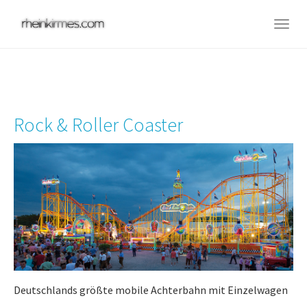
Skip
to
Togg
main
navig
content
Rock & Roller Coaster
Deutschlands größte mobile Achterbahn mit Einzelwagen