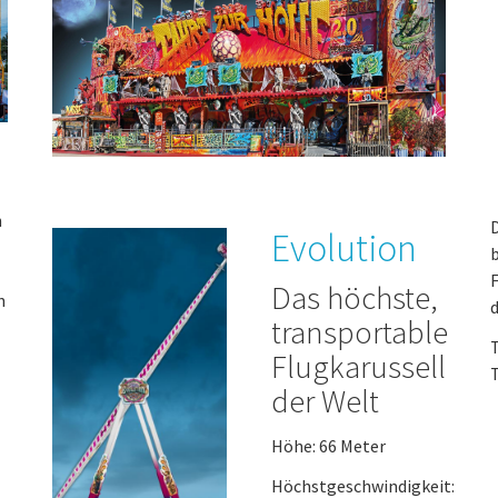
n
D
Evolution
b
F
Das höchste,
n
d
transportable
T
Flugkarussell
T
der Welt
Höhe: 66 Meter
Höchstgeschwindigkeit: