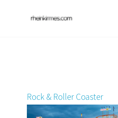
Skip
to
main
content
Rock & Roller Coaster