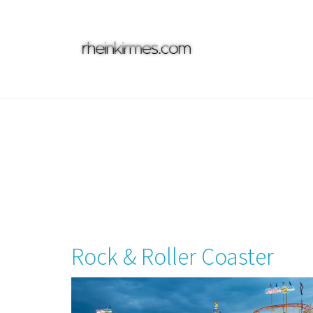
Skip
to
main
content
Rock & Roller Coaster