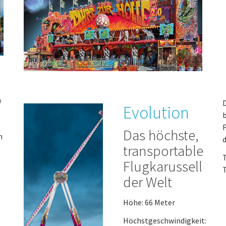
n
D
Evolution
b
F
Das höchste,
n
d
transportable
T
Flugkarussell
T
der Welt
Höhe: 66 Meter
Höchstgeschwindigkeit: