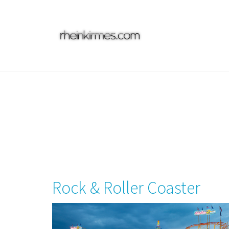
Skip
to
main
content
Rock & Roller Coaster