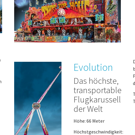
n
D
Evolution
b
F
Das höchste,
n
d
transportable
T
Flugkarussell
T
der Welt
Höhe: 66 Meter
Höchstgeschwindigkeit: