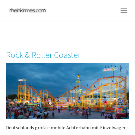
Skip
to
Togg
main
navig
content
Rock & Roller Coaster
Deutschlands größte mobile Achterbahn mit Einzelwagen