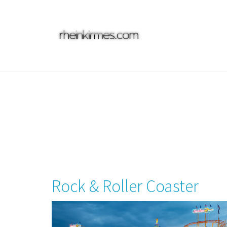
Skip
to
main
content
Rock & Roller Coaster