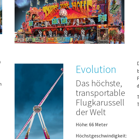
n
D
Evolution
b
F
Das höchste,
n
d
transportable
T
Flugkarussell
T
der Welt
Höhe: 66 Meter
Höchstgeschwindigkeit: