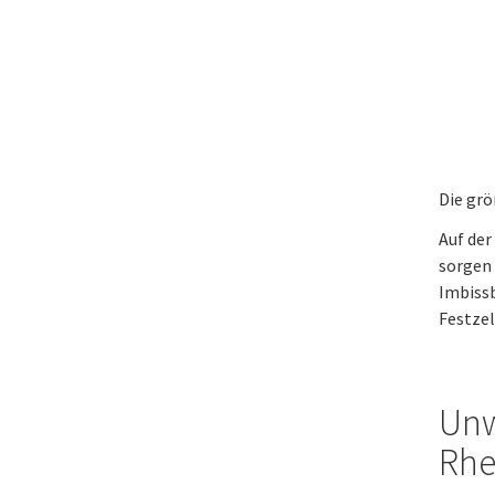
Die grö
Auf der
sorgen 
Imbissb
Festzel
Unw
Rhe