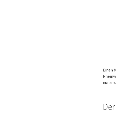
Einen M
Rheinwi
nun er
Der