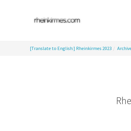
Skip
to
main
content
You
[Translate to English:] Rheinkirmes 2023
Archiv
are
here:
Rhe