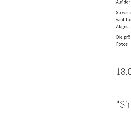
Auf de
So wie 
weit fo
Abgeste
Die grö
Fotos.
18.
"Si