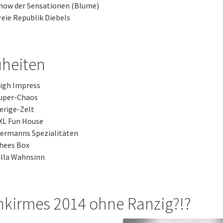
how der Sensationen (Blume)
reie Republik Diebels
heiten
igh Impress
uper-Chaos
erige-Zelt
XL Fun House
ermanns Spezialitäten
hees Box
illa Wahnsinn
nkirmes 2014 ohne Ranzig?!?