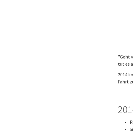
"Geht v
tut es 
2014 ko
Fahrt z
2014
R
S