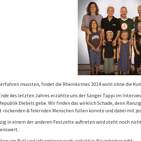
 erfahren mussten, findet die Rheinkirmes 2014 wohl ohne die Kul
nde des letzten Jahres erzählte uns der Sänger Tappi im Interview
Republik Diebels gebe. Wir finden das wirklich Schade, denn Ranzig
t rockenden & feiernden Menschen füllen konnte und dabei mit j
ig in einem der anderen Festzelte auftreten wird steht noch nich
enswert.
iben am Ball und informieren euch, sobald es Neuigkeiten gibt.