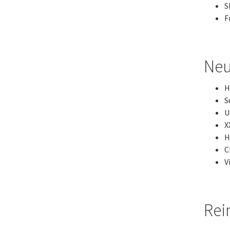
S
F
Neu
H
S
U
X
H
C
V
Rei