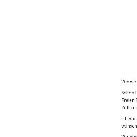
Wie wir
Schon E
Freien 
Zelt mi
Ob Ranz
wünsch
Wir ble