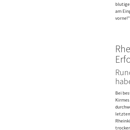
blutig
am Eing
vorne!"
Rhe
Erf
Run
habe
Bei bes
Kirmes 
durchwe
letzten
Rheinki
trocken