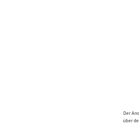
Der And
über de