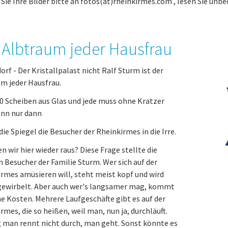
Sie Ihre Bilder bitte an fotos(at)rheinkirmes.com , lesen Sie unbe
 Albtraum jeder Hausfrau
orf - Der Kristallpalast nicht Ralf Sturm ist der
m jeder Hausfrau.
0 Scheiben aus Glas und jede muss ohne Kratzer
enn nur dann
die Spiegel die Besucher der Rheinkirmes in die Irre.
wir hier wieder raus? Diese Frage stellte die
 Besucher der Familie Sturm. Wer sich auf der
rmes amüsieren will, steht meist kopf und wird
ewirbelt. Aber auch wer's langsamer mag, kommt
ne Kosten. Mehrere Laufgeschäfte gibt es auf der
rmes, die so heißen, weil man, nun ja, durchläuft.
 man rennt nicht durch, man geht. Sonst könnte es