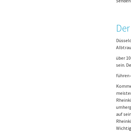
Senden 
Der
Düsseld
Albtrau
über 10
sein. D
führen 
Kommen 
meisten
Rheinki
umherg
auf sei
Rheinki
Wichtig