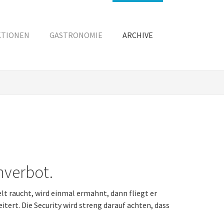
KTIONEN
GASTRONOMIE
ARCHIVE
hverbot.
lt raucht, wird einmal ermahnt, dann fliegt er
tert. Die Security wird streng darauf achten, dass