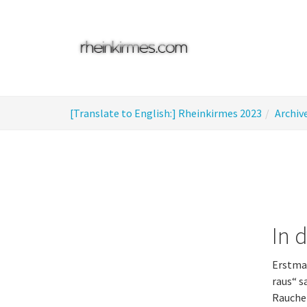
Skip
to
main
content
You
[Translate to English:] Rheinkirmes 2023
Archiv
are
here:
In 
Erstmal
raus“ s
Raucher