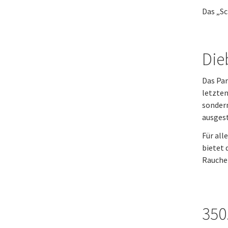
Das „Sc
Dieb
Das Par
letzten
sonder
ausgest
Für all
bietet 
Rauche
350