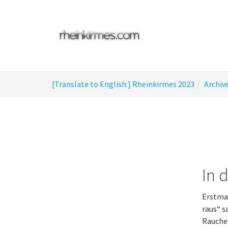
Skip
to
main
content
You
[Translate to English:] Rheinkirmes 2023
Archiv
are
here:
In 
Erstmal
raus“ s
Raucher