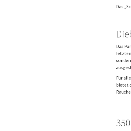
Das „Sc
Dieb
Das Par
letzten
sonder
ausgest
Für all
bietet 
Rauche
350