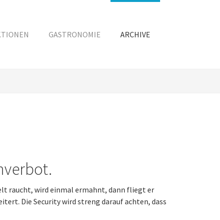
KTIONEN
GASTRONOMIE
ARCHIVE
hverbot.
lt raucht, wird einmal ermahnt, dann fliegt er
tert. Die Security wird streng darauf achten, dass