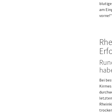
blutig
am Eing
vorne!"
Rhe
Erf
Run
habe
Bei bes
Kirmes 
durchwe
letzten
Rheinki
trocken