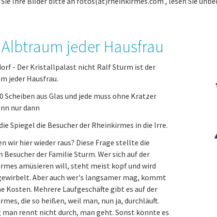
Sie Ihre Bilder bitte an fotos(at)rheinkirmes.com , lesen Sie unbe
 Albtraum jeder Hausfrau
orf - Der Kristallpalast nicht Ralf Sturm ist der
m jeder Hausfrau.
0 Scheiben aus Glas und jede muss ohne Kratzer
enn nur dann
die Spiegel die Besucher der Rheinkirmes in die Irre.
wir hier wieder raus? Diese Frage stellte die
 Besucher der Familie Sturm. Wer sich auf der
rmes amüsieren will, steht meist kopf und wird
ewirbelt. Aber auch wer's langsamer mag, kommt
ne Kosten. Mehrere Laufgeschäfte gibt es auf der
rmes, die so heißen, weil man, nun ja, durchläuft.
 man rennt nicht durch, man geht. Sonst könnte es