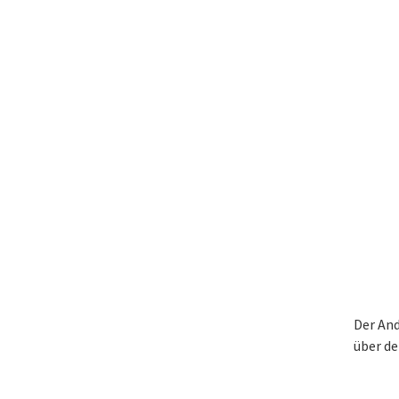
Der And
über de