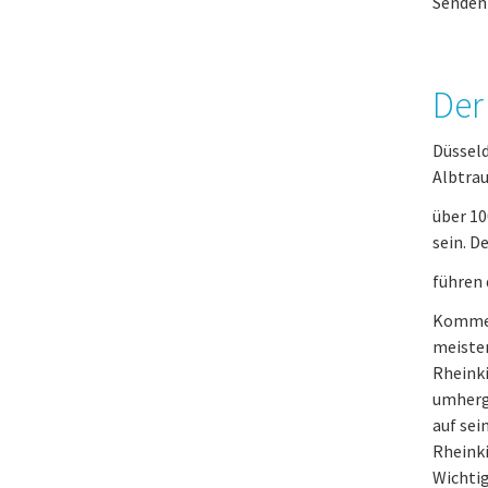
Senden 
Der
Düsseld
Albtrau
über 10
sein. D
führen 
Kommen 
meisten
Rheinki
umherg
auf sei
Rheinki
Wichtig