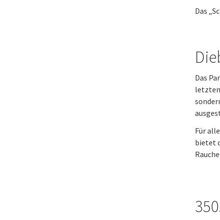
Das „Sc
Dieb
Das Par
letzten
sonder
ausgest
Für all
bietet 
Rauche
350