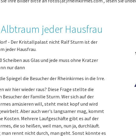
Sie Ihre Bilder bitte an fotos(at)rheinkirmes.com , lesen Sie unbe
 Albtraum jeder Hausfrau
orf - Der Kristallpalast nicht Ralf Sturm ist der
m jeder Hausfrau.
0 Scheiben aus Glas und jede muss ohne Kratzer
enn nur dann
die Spiegel die Besucher der Rheinkirmes in die Irre.
wir hier wieder raus? Diese Frage stellte die
 Besucher der Familie Sturm. Wer sich auf der
rmes amüsieren will, steht meist kopf und wird
ewirbelt. Aber auch wer's langsamer mag, kommt
ne Kosten. Mehrere Laufgeschäfte gibt es auf der
rmes, die so heißen, weil man, nun ja, durchläuft.
 man rennt nicht durch, man geht. Sonst könnte es