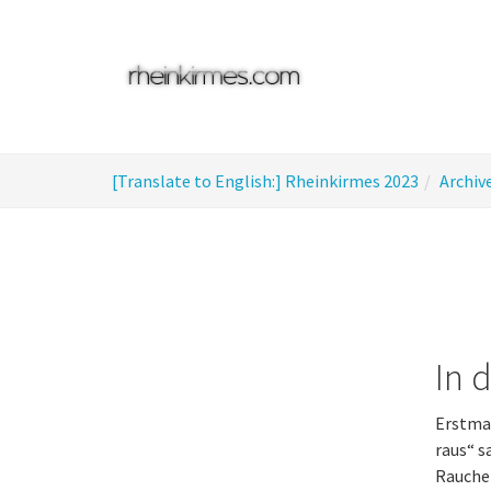
Skip
to
main
content
You
[Translate to English:] Rheinkirmes 2023
Archiv
are
here:
In 
Erstmal
raus“ s
Raucher