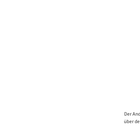
Der And
über de