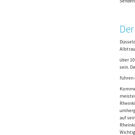
Senden 
Der
Düsseld
Albtrau
über 10
sein. D
führen 
Kommen 
meisten
Rheinki
umherg
auf sei
Rheinki
Wichtig