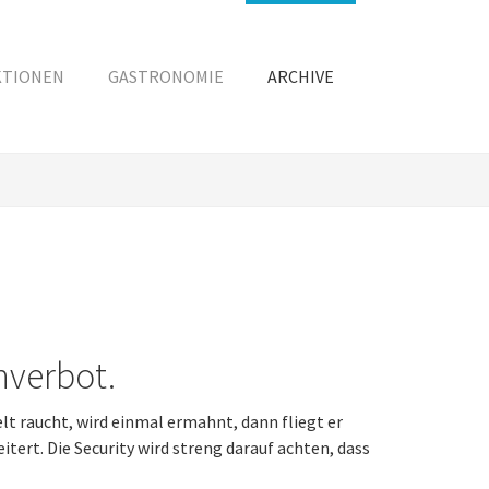
KTIONEN
GASTRONOMIE
ARCHIVE
hverbot.
lt raucht, wird einmal ermahnt, dann fliegt er
tert. Die Security wird streng darauf achten, dass