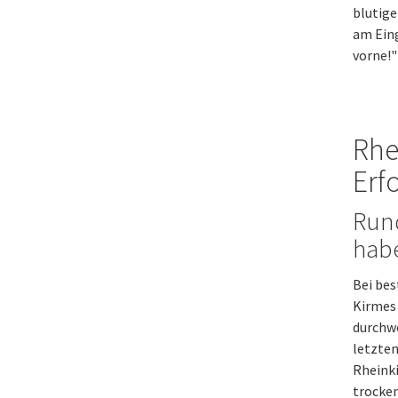
blutig
am Eing
vorne!"
Rhe
Erf
Run
habe
Bei bes
Kirmes 
durchwe
letzten
Rheinki
trocken